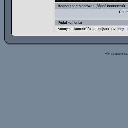
Hodnotit tento obrázek
(žádné hodnocení)
Rollov
Přidat komentář
Anonymní komentáře zde nejsou povoleny.
L
Vše o
Coppermine