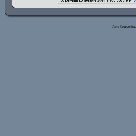
Anonymní komentáře zde nejsou povoleny.
L
Vše o
Coppermine