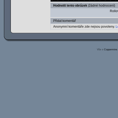
Hodnotit tento obrázek
(žádné hodnocení)
Rollov
Přidat komentář
Anonymní komentáře zde nejsou povoleny.
L
Vše o
Coppermine