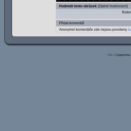
Hodnotit tento obrázek
(žádné hodnocení)
Rollov
Přidat komentář
Anonymní komentáře zde nejsou povoleny.
L
Vše o
Coppermine