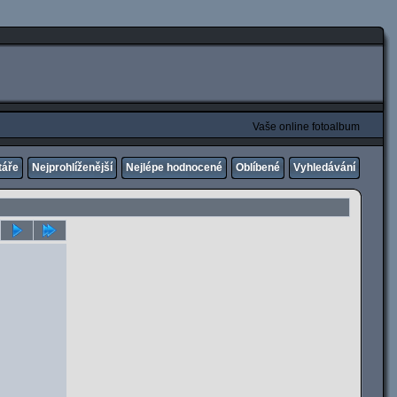
Vaše online fotoalbum
táře
Nejprohlíženější
Nejlépe hodnocené
Oblíbené
Vyhledávání