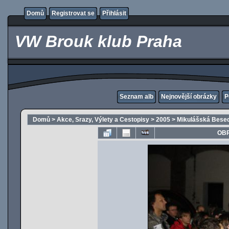
Domů
Registrovat se
Přihlásit
VW Brouk klub Praha
Seznam alb
Nejnovější obrázky
P
Domů
>
Akce, Srazy, Výlety a Cestopisy
>
2005
>
Mikulášská Besed
OBR