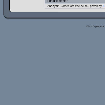
Přidat komentář
Anonymní komentáře zde nejsou povoleny.
L
Vše o
Coppermine