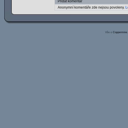
Přidat komentář
Anonymní komentáře zde nejsou povoleny.
L
Vše o
Coppermine