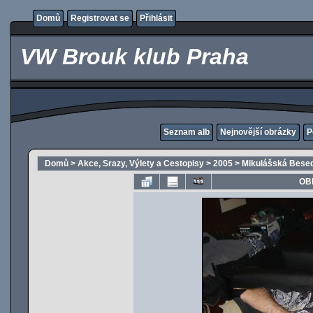
Domů
Registrovat se
Přihlásit
VW Brouk klub Praha
Seznam alb
Nejnovější obrázky
P
Domů
>
Akce, Srazy, Výlety a Cestopisy
>
2005
>
Mikulášská Besed
OB