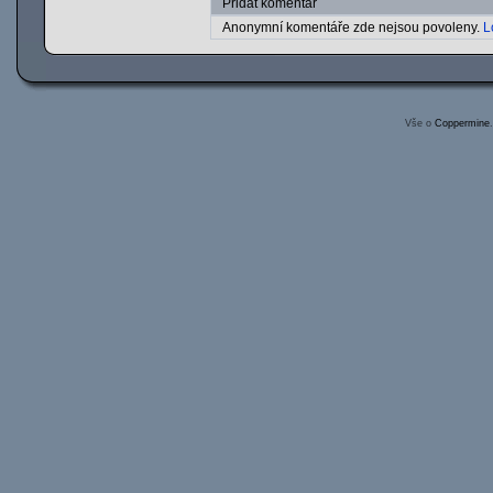
Přidat komentář
Anonymní komentáře zde nejsou povoleny.
L
Vše o
Coppermine