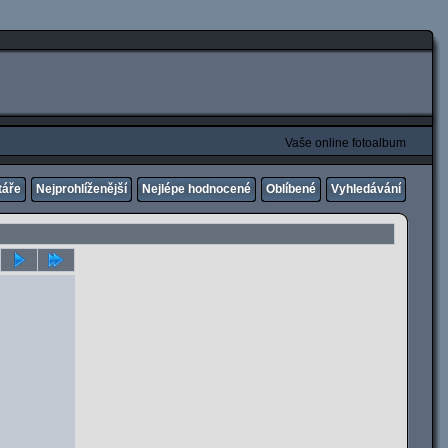
Vaše online fotoalbum
táře
Nejprohlíženější
Nejlépe hodnocené
Oblíbené
Vyhledávání