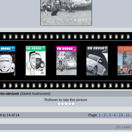
ento obrázek
(žádné hodnocení)
Rollover to rate this picture
 to 14 of 14
Page:
1
-
2
-
3
-
4
-
10
-
11
[23. Leden 