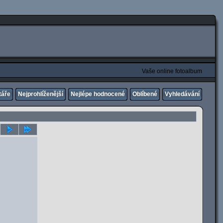
Vaše online fotoalbum
táře
Nejprohlíženější
Nejlépe hodnocené
Oblíbené
Vyhledávání