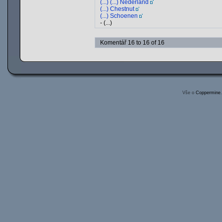
(...) (...) Nederland
(...) Chestnut
(...) Schoenen
- (...)
Komentář 16 to 16 of 16
Vše o
Coppermine