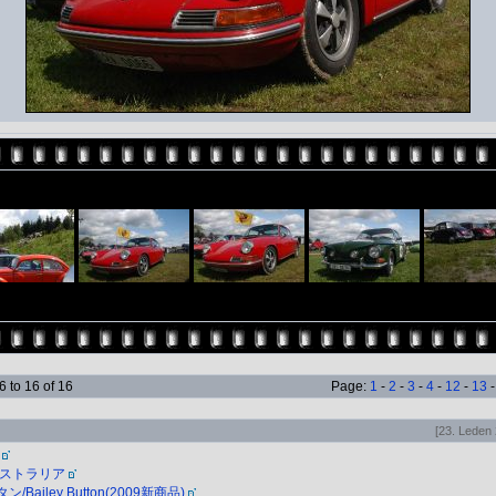
 to 16 of 16
Page:
1
-
2
-
3
-
4
-
12
-
13
[23. Leden 
ーストラリア
Bailey Button(2009新商品)