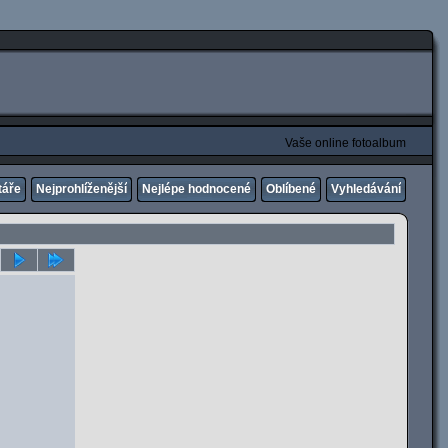
Vaše online fotoalbum
táře
Nejprohlíženější
Nejlépe hodnocené
Oblíbené
Vyhledávání