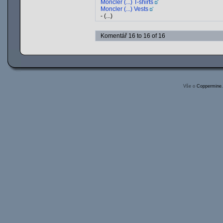
Moncler (...) T-shirts
Moncler (...) Vests
- (...)
Komentář 16 to 16 of 16
Vše o
Coppermine