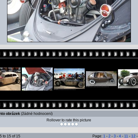
ento obrázek
(žádné hodnocení)
Rollover to rate this picture
 to 15 of 15
Page:
1
-
2
-
3
-
4
-
11
-
12