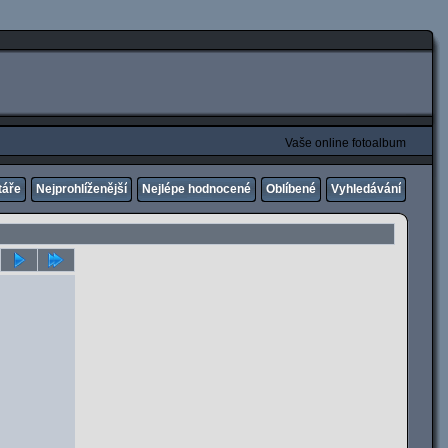
Vaše online fotoalbum
táře
Nejprohlíženější
Nejlépe hodnocené
Oblíbené
Vyhledávání