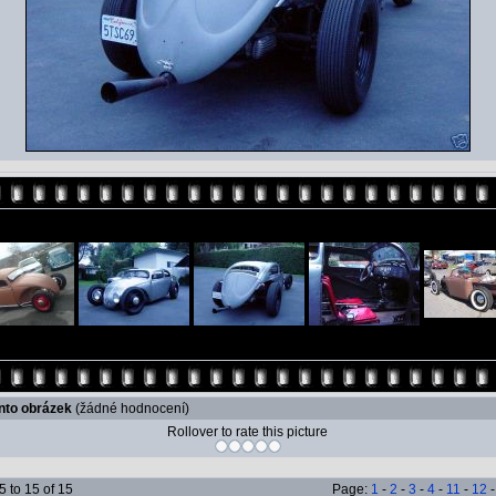
ento obrázek
(žádné hodnocení)
Rollover to rate this picture
 to 15 of 15
Page:
1
-
2
-
3
-
4
-
11
-
12