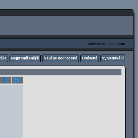
Vaše online fotoalbum
táře
Nejprohlíženější
Nejlépe hodnocené
Oblíbené
Vyhledávání