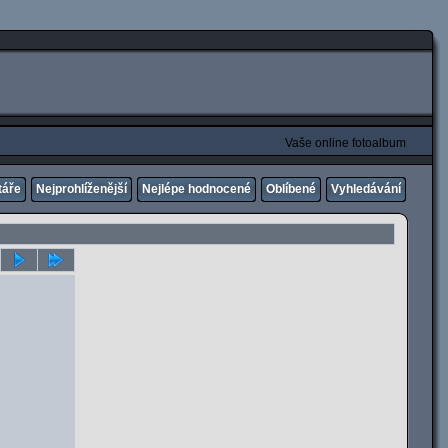
Vaše online fotoalbum
táře
Nejprohlíženější
Nejlépe hodnocené
Oblíbené
Vyhledávání