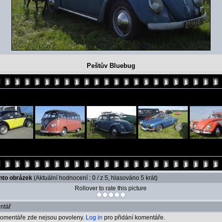
Peštův Bluebug
ento obrázek
(Aktuální hodnocení : 0 / z 5, hlasováno 5 krát)
Rollover to rate this picture
ntář
omentáře zde nejsou povoleny.
Log in
pro přidání komentáře.