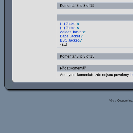
Komentář 3 to 3 of 15
(...) Jacket
(...) Jacket
Adidas Jacket
Bape Jacket
BBC Jacket
- (...)
Komentář 3 to 3 of 15
Přidat komentář
Anonymní komentáře zde nejsou povoleny.
L
Vše o
Coppermine