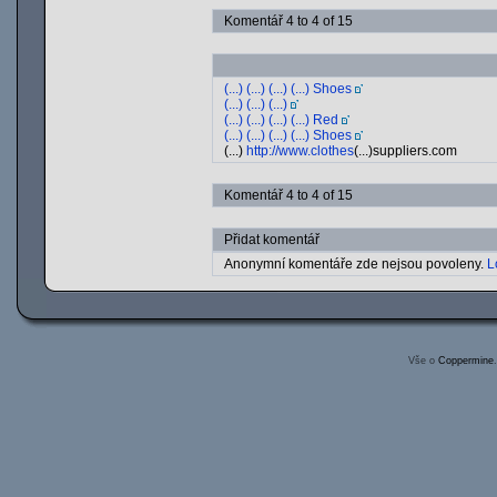
Komentář 4 to 4 of 15
(...) (...) (...) (...) Shoes
(...) (...) (...)
(...) (...) (...) (...) Red
(...) (...) (...) (...) Shoes
(...)
http://www.clothes
(...)suppliers.com
Komentář 4 to 4 of 15
Přidat komentář
Anonymní komentáře zde nejsou povoleny.
L
Vše o
Coppermine