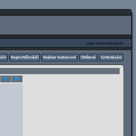
Vaše online fotoalbum
táře
Nejprohlíženější
Nejlépe hodnocené
Oblíbené
Vyhledávání