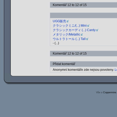
Komentář 12 to 12 of 15
UGG販売
クラシックミニ/(...) Mini
クラシックカーディ (...) Cardy
メタリック/Metallic
ウルトラトール (...) Tall
- (...)
Komentář 12 to 12 of 15
Přidat komentář
Anonymní komentáře zde nejsou povoleny.
L
Vše o
Coppermine