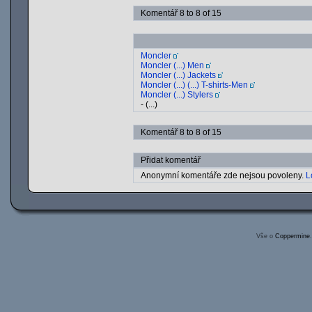
Komentář 8 to 8 of 15
Moncler
Moncler (...) Men
Moncler (...) Jackets
Moncler (...) (...) T-shirts-Men
Moncler (...) Stylers
- (...)
Komentář 8 to 8 of 15
Přidat komentář
Anonymní komentáře zde nejsou povoleny.
L
Vše o
Coppermine