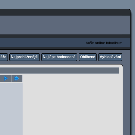
Vaše online fotoalbum
táře
Nejprohlíženější
Nejlépe hodnocené
Oblíbené
Vyhledávání