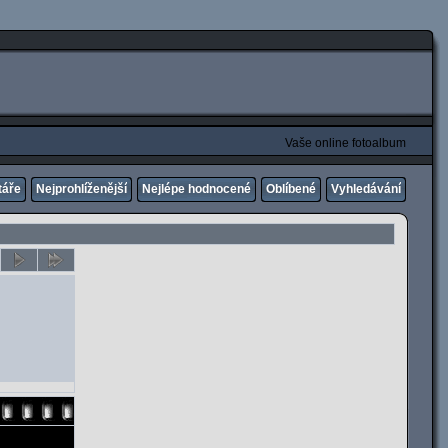
Vaše online fotoalbum
táře
Nejprohlíženější
Nejlépe hodnocené
Oblíbené
Vyhledávání