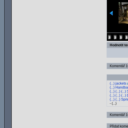
Hodnotit t
Komentář 10
(...) jackets
(...) Handb
(...) (...) (..
(...) (...) (..
(...) (...) S
- (...)
Komentář 10
Přidat kome