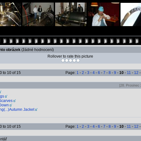
ento obrázek
(žádné hodnocení)
Rollover to rate this picture
 to 10 of 15
Page:
1
-
2
-
3
-
4
-
6
-
7
-
8
-
9
-
10
-
11
-
12
[28. Prosinec 
ags
.) Scarves
.) Down
pring(...)Autumn Jacket
 to 10 of 15
Page:
1
-
2
-
3
-
4
-
6
-
7
-
8
-
9
-
10
-
11
-
12
ntář