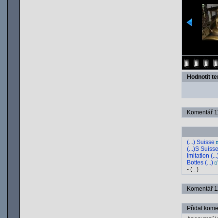
Hodnotit t
Komentář 11
(...) Suisse
(...)S Suiss
Imitation (...
Bottes (...)
- (...)
Komentář 11
Přidat kome