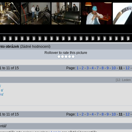
ento obrázek
(žádné hodnocení)
Rollover to rate this picture
 to 11 of 15
Page:
1
-
2
-
3
-
4
-
7
-
8
-
9
-
10
-
11
-
12
[12. Leden 
e
)
 to 11 of 15
Page:
1
-
2
-
3
-
4
-
7
-
8
-
9
-
10
-
11
-
12
ntář