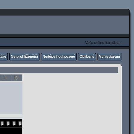
Vaše online fotoalbum
táře
Nejprohlíženější
Nejlépe hodnocené
Oblíbené
Vyhledávání