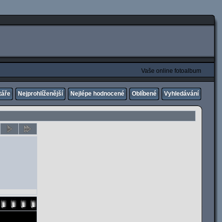
Vaše online fotoalbum
táře
Nejprohlíženější
Nejlépe hodnocené
Oblíbené
Vyhledávání