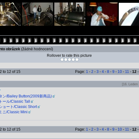
ento obrázek
(žádné hodnocení)
Rollover to rate this picture
 to 12 of 15
Page:
1
-
2
-
3
-
4
-
8
-
9
-
10
-
11
-
12
[16. Leden 
Bailey Button(2009新商品)
/Classic Tall
ト/Classic Short
Classic Mini
 to 12 of 15
Page:
1
-
2
-
3
-
4
-
8
-
9
-
10
-
11
-
12