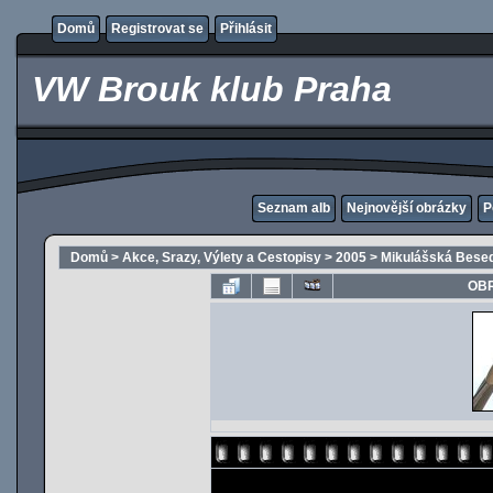
Domů
Registrovat se
Přihlásit
VW Brouk klub Praha
Seznam alb
Nejnovější obrázky
P
Domů
>
Akce, Srazy, Výlety a Cestopisy
>
2005
>
Mikulášská Besed
OBR