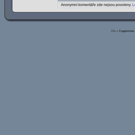
Anonymní komentáře zde nejsou povoleny.
L
Vše o
Coppermine