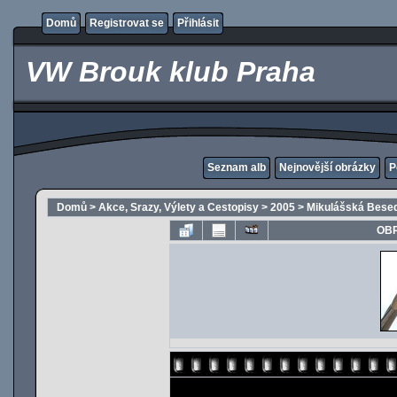
Domů
Registrovat se
Přihlásit
VW Brouk klub Praha
Seznam alb
Nejnovější obrázky
P
Domů
>
Akce, Srazy, Výlety a Cestopisy
>
2005
>
Mikulášská Besed
OBR