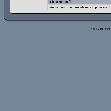
Přidat komentář
Anonymní komentáře zde nejsou povoleny.
L
Vše o
Coppermine