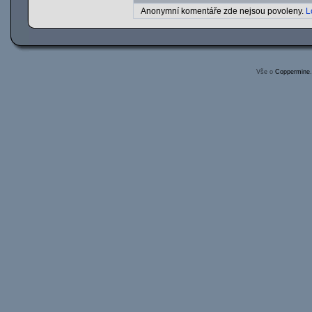
Anonymní komentáře zde nejsou povoleny.
L
Vše o
Coppermine