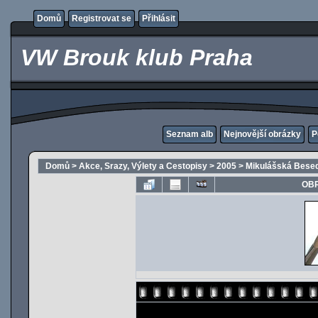
Domů
Registrovat se
Přihlásit
VW Brouk klub Praha
Seznam alb
Nejnovější obrázky
P
Domů
>
Akce, Srazy, Výlety a Cestopisy
>
2005
>
Mikulášská Besed
OBR