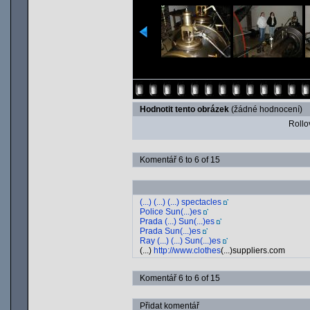
Hodnotit tento obrázek
(žádné hodnocení)
Rollov
Komentář 6 to 6 of 15
(...) (...) (...) spectacles
Police Sun(...)es
Prada (...) Sun(...)es
Prada Sun(...)es
Ray (...) (...) Sun(...)es
(...)
http://www.clothes
(...)suppliers.com
Komentář 6 to 6 of 15
Přidat komentář