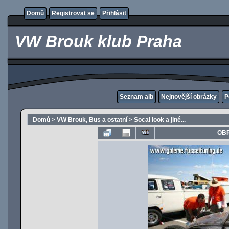
Domů
Registrovat se
Přihlásit
VW Brouk klub Praha
Seznam alb
Nejnovější obrázky
P
Domů
>
VW Brouk, Bus a ostatní
>
Socal look a jiné...
OBR