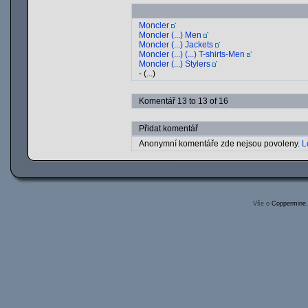
Moncler
Moncler (...) Men
Moncler (...) Jackets
Moncler (...) (...) T-shirts-Men
Moncler (...) Stylers
- (...)
Komentář 13 to 13 of 16
Přidat komentář
Anonymní komentáře zde nejsou povoleny.
L
Vše o
Coppermine