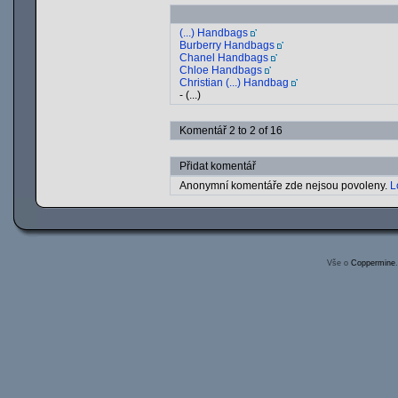
(...) Handbags
Burberry Handbags
Chanel Handbags
Chloe Handbags
Christian (...) Handbag
- (...)
Komentář 2 to 2 of 16
Přidat komentář
Anonymní komentáře zde nejsou povoleny.
L
Vše o
Coppermine