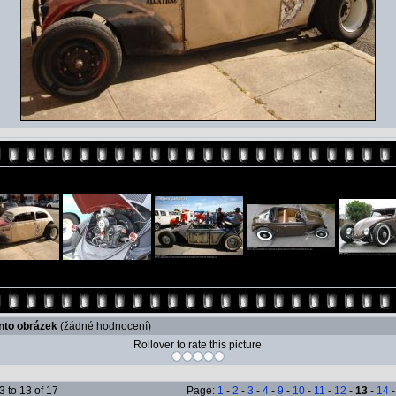
ento obrázek
(žádné hodnocení)
Rollover to rate this picture
 to 13 of 17
Page:
1
-
2
-
3
-
4
-
9
-
10
-
11
-
12
-
13
-
14