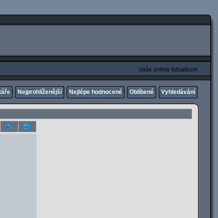
Vaše online fotoalbum
táře
Nejprohlíženější
Nejlépe hodnocené
Oblíbené
Vyhledávání