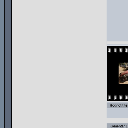
Hodnotit t
Komentář 13