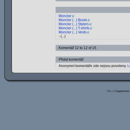
Moncler
Moncler (...) Boots
Moncler (...) Stylers
Moncler (...) T-shirts
Moncler (...) Vests
- (...)
Komentář 12 to 12 of 15
Přidat komentář
Anonymní komentáře zde nejsou povoleny.
L
Vše o
Coppermine