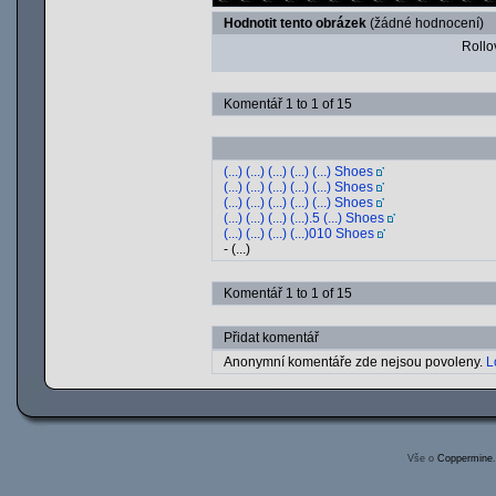
Hodnotit tento obrázek
(žádné hodnocení)
Rollov
Komentář 1 to 1 of 15
(...) (...) (...) (...) (...) Shoes
(...) (...) (...) (...) (...) Shoes
(...) (...) (...) (...) (...) Shoes
(...) (...) (...) (...).5 (...) Shoes
(...) (...) (...) (...)010 Shoes
- (...)
Komentář 1 to 1 of 15
Přidat komentář
Anonymní komentáře zde nejsou povoleny.
L
Vše o
Coppermine