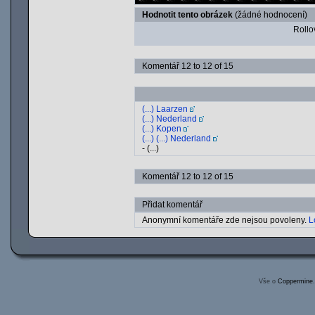
Hodnotit tento obrázek
(žádné hodnocení)
Rollov
Komentář 12 to 12 of 15
(...) Laarzen
(...) Nederland
(...) Kopen
(...) (...) Nederland
- (...)
Komentář 12 to 12 of 15
Přidat komentář
Anonymní komentáře zde nejsou povoleny.
L
Vše o
Coppermine