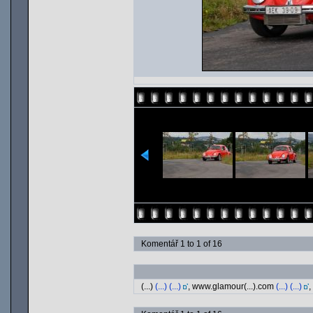
Komentář 1 to 1 of 16
(...)
(...) (...)
, www.glamour(...).com
(...) (...)
,