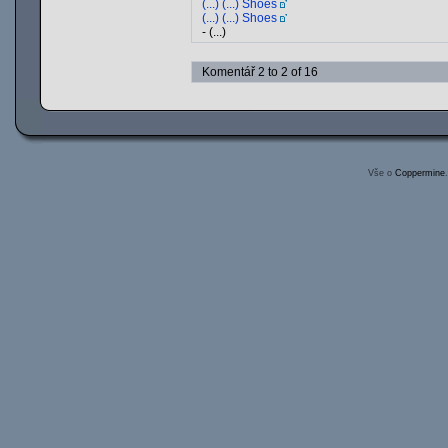
(...) (...) Shoes
(...) (...) Shoes
- (...)
Komentář 2 to 2 of 16
Vše o
Coppermine