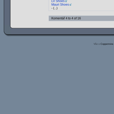
LV Shoes
Mauri Shoes
- (...)
Komentář 4 to 4 of 16
Vše o
Coppermine