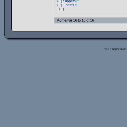
(...) Slippers
(...) T-shirts
- (...)
Komentář 16 to 16 of 16
Vše o
Coppermine