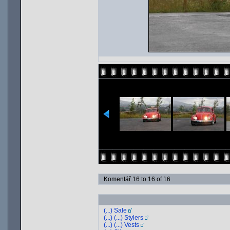
Komentář 16 to 16 of 16
(...) Sale
(...) (...) Stylers
(...) (...) Vests