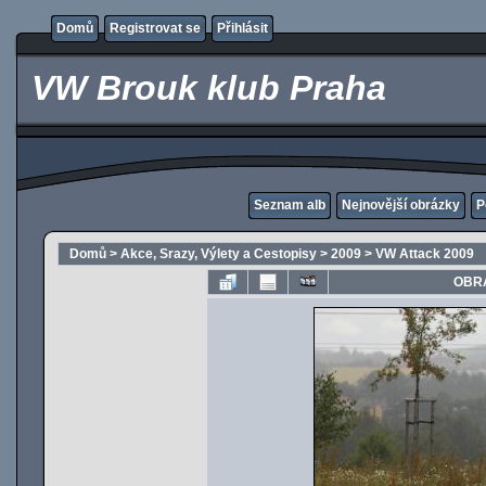
Domů
Registrovat se
Přihlásit
VW Brouk klub Praha
Seznam alb
Nejnovější obrázky
P
Domů
>
Akce, Srazy, Výlety a Cestopisy
>
2009
>
VW Attack 2009
OBRÁ