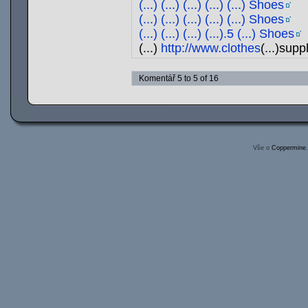
(...) (...) (...) (...) (...) Shoes
(...) (...) (...) (...) (...) Shoes
(...) (...) (...) (...).5 (...) Shoes
(...)
http://www.clothes
(...)supp
Komentář 5 to 5 of 16
Vše o
Coppermine