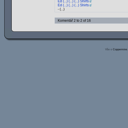
Ed (...) (...) (...) Shirts
Ed (...) (...) (...) Shirts
- (...)
Komentář 2 to 2 of 16
Vše o
Coppermine