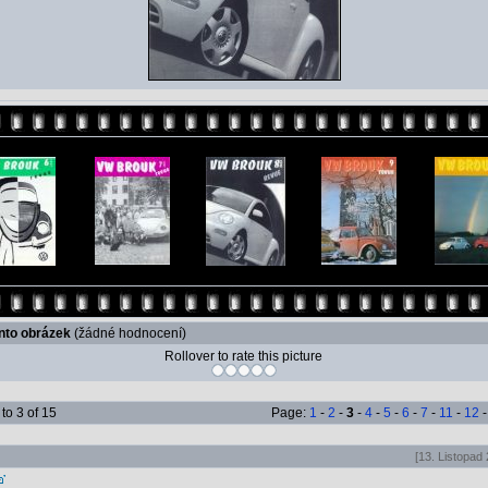
ento obrázek
(žádné hodnocení)
Rollover to rate this picture
to 3 of 15
Page:
1
-
2
-
3
-
4
-
5
-
6
-
7
-
11
-
12
[13. Listopad