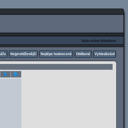
Vaše online fotoalbum
táře
Nejprohlíženější
Nejlépe hodnocené
Oblíbené
Vyhledávání