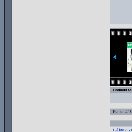
Hodnotit t
Komentář 3 
(...) jewelry