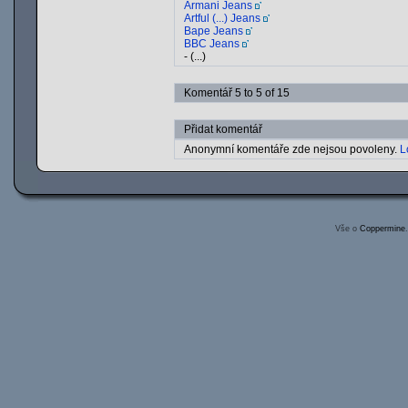
Armani Jeans
Artful (...) Jeans
Bape Jeans
BBC Jeans
- (...)
Komentář 5 to 5 of 15
Přidat komentář
Anonymní komentáře zde nejsou povoleny.
L
Vše o
Coppermine