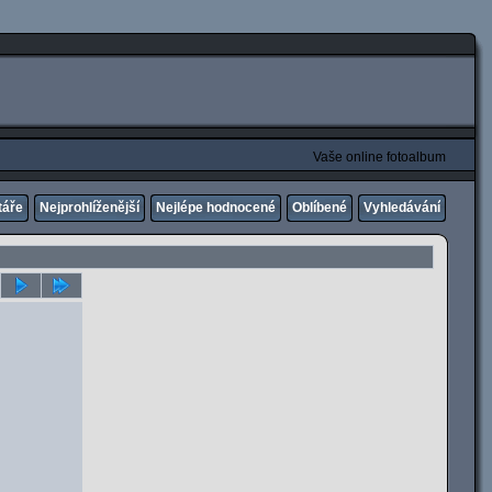
Vaše online fotoalbum
táře
Nejprohlíženější
Nejlépe hodnocené
Oblíbené
Vyhledávání