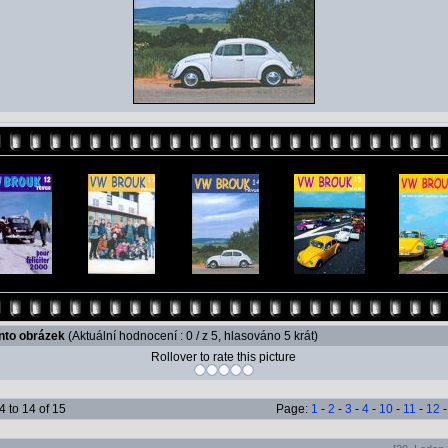
ento obrázek
(Aktuální hodnocení : 0 / z 5, hlasováno 5 krát)
Rollover to rate this picture
 to 14 of 15
Page:
1
-
2
-
3
-
4
-
10
-
11
-
12