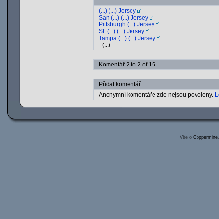
(...) (...) Jersey
San (...) (...) Jersey
Pittsburgh (...) Jersey
St. (...) (...) Jersey
Tampa (...) (...) Jersey
- (...)
Komentář 2 to 2 of 15
Přidat komentář
Anonymní komentáře zde nejsou povoleny.
L
Vše o
Coppermine