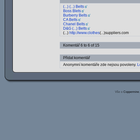
(...) (...) Belts
Boss Blets
Burberry Belts
CA Belts
Chanel Belts
D&G (...) Belts
(...)
http://www.clothes
(...)suppliers.com
Komentář 6 to 6 of 15
Přidat komentář
Anonymní komentáře zde nejsou povoleny.
L
Vše o
Coppermine