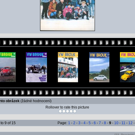
ento obrázek
(žádné hodnocení)
Rollover to rate this picture
to 9 of 15
Page:
1
-
2
-
3
-
4
-
5
-
6
-
7
-
8
-
9
-
10
-
11
-
12