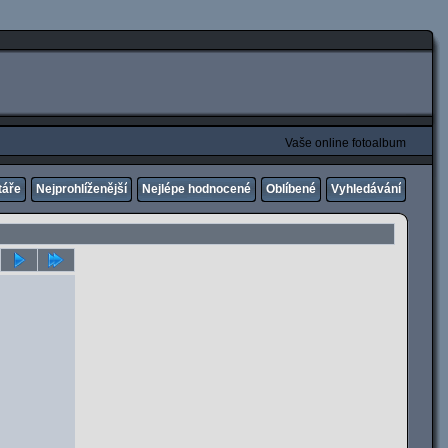
Vaše online fotoalbum
táře
Nejprohlíženější
Nejlépe hodnocené
Oblíbené
Vyhledávání