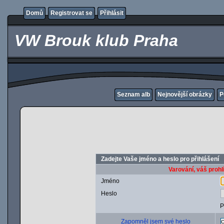
Domů
Registrovat se
Přihlásit
VW Brouk klub Praha
Seznam alb
Nejnovější obrázky
P
Zadejte Vaše jméno a heslo pro přihlášení
Varování, váš prohl
Jméno
Heslo
P
Zapomněl jsem své heslo