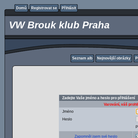
Domů
Registrovat se
Přihlásit
VW Brouk klub Praha
Seznam alb
Nejnovější obrázky
P
Zadejte Vaše jméno a heslo pro přihlášení
Varování, váš prohl
Jméno
Heslo
P
Zapomněl jsem své heslo