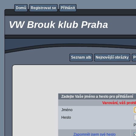
Domů
Registrovat se
Přihlásit
VW Brouk klub Praha
Seznam alb
Nejnovější obrázky
P
Zadejte Vaše jméno a heslo pro přihlášení
Varování, váš prohl
Jméno
Heslo
P
Zapomněl jsem své heslo